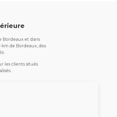
térieure
 de Bordeaux et dans
30 km de Bordeaux, des
és.
 les clients situés
lisés.